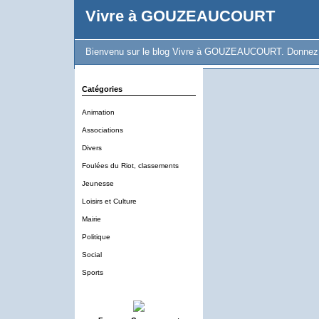
Vivre à GOUZEAUCOURT
Bienvenu sur le blog Vivre à GOUZEAUCOURT. Donnez vot
Catégories
Animation
Associations
Divers
Foulées du Riot, classements
Jeunesse
Loisirs et Culture
Mairie
Politique
Social
Sports