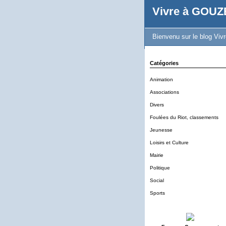
Vivre à GOU
Bienvenu sur le blog Vi
Catégories
Animation
Associations
Divers
Foulées du Riot, classements
Jeunesse
Loisirs et Culture
Mairie
Politique
Social
Sports