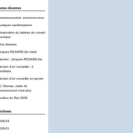
otes récentes
ouzeaucourtois, annoncez-vous
uelques manifestations
omposition du tableau du conseil
unicipal
nfos diverses
acques RICHARD élu maire
lection : Jacques RICHARD élu
lection d'un conseiller : 2
andidats
lection d'un conseiller en janvier
-J. Dromas, maire de
ouzeaucourt n'est plus
oulèes du Riot 2009
rchives
009-03
009-01