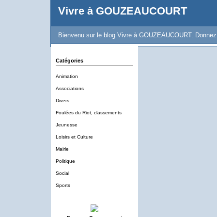
Vivre à GOUZEAUCOURT
Bienvenu sur le blog Vivre à GOUZEAUCOURT. Donnez vot
Catégories
Animation
Associations
Divers
Foulées du Riot, classements
Jeunesse
Loisirs et Culture
Mairie
Politique
Social
Sports