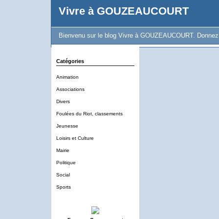
Vivre à GOUZEAUCOURT
Bienvenu sur le blog Vivre à GOUZEAUCOURT. Donnez vot
Catégories
Animation
Associations
Divers
Foulées du Riot, classements
Jeunesse
Loisirs et Culture
Mairie
Politique
Social
Sports