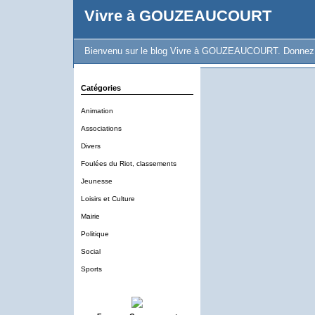
Vivre à GOUZEAUCOURT
Bienvenu sur le blog Vivre à GOUZEAUCOURT. Donnez vot
Catégories
Animation
Associations
Divers
Foulées du Riot, classements
Jeunesse
Loisirs et Culture
Mairie
Politique
Social
Sports