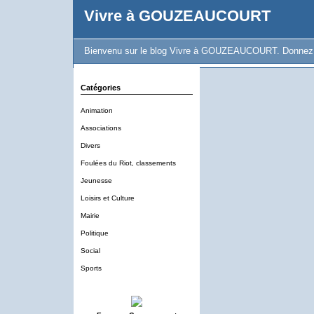
Vivre à GOUZEAUCOURT
Bienvenu sur le blog Vivre à GOUZEAUCOURT. Donnez vot
Catégories
Animation
Associations
Divers
Foulées du Riot, classements
Jeunesse
Loisirs et Culture
Mairie
Politique
Social
Sports