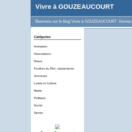
Vivre à GOUZEAUCOURT
Bienvenu sur le blog Vivre à GOUZEAUCOURT. Donnez vot
Catégories
Animation
Associations
Divers
Foulées du Riot, classements
Jeunesse
Loisirs et Culture
Mairie
Politique
Social
Sports