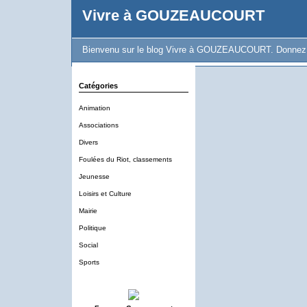
Vivre à GOUZEAUCOURT
Bienvenu sur le blog Vivre à GOUZEAUCOURT. Donnez vot
Catégories
Animation
Associations
Divers
Foulées du Riot, classements
Jeunesse
Loisirs et Culture
Mairie
Politique
Social
Sports