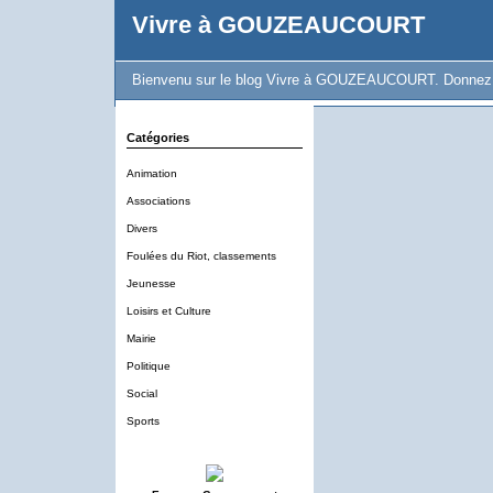
Vivre à GOUZEAUCOURT
Bienvenu sur le blog Vivre à GOUZEAUCOURT. Donnez vot
Catégories
Animation
Associations
Divers
Foulées du Riot, classements
Jeunesse
Loisirs et Culture
Mairie
Politique
Social
Sports